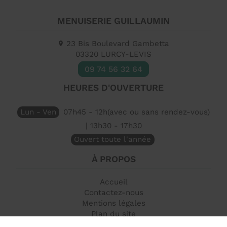
MENUISERIE GUILLAUMIN
23 Bis Boulevard Gambetta
03320
LURCY-LEVIS
09 74 56 32 64
HEURES D'OUVERTURE
Lun - Ven
07h45 - 12h(avec ou sans rendez-vous)
| 13h30 - 17h30
Ouvert toute l'année
À PROPOS
Accueil
Contactez-nous
Mentions légales
Plan du site